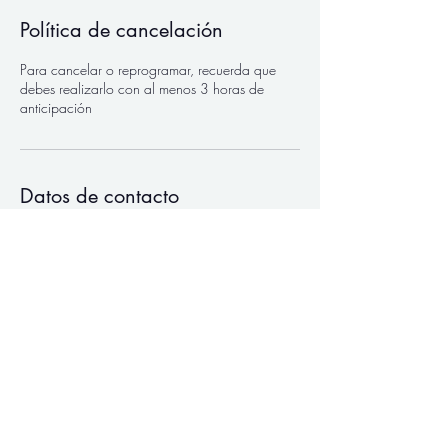
Política de cancelación
Para cancelar o reprogramar, recuerda que
debes realizarlo con al menos 3 horas de
anticipación
Datos de contacto
Carrera 45a #103b-34, Suba,
Cundinamarca, Colombia
3193529475
imusicala@gmail.com
CONTACTO
Correo:
imusicala@gmail.com