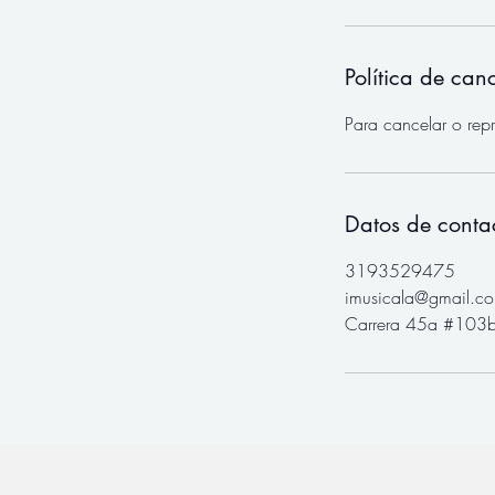
m
i
n
Política de can
Para cancelar o rep
Datos de conta
3193529475
imusicala@gmail.c
Carrera 45a #103b