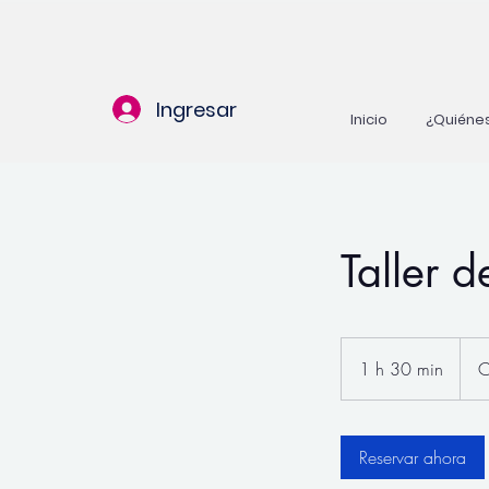
Ingresar
Inicio
¿Quiéne
Taller d
1 h 30 min
1
C
3
0
Reservar ahora