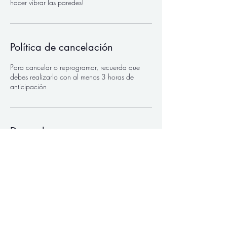
hacer vibrar las paredes!
Política de cancelación
Para cancelar o reprogramar, recuerda que
debes realizarlo con al menos 3 horas de
anticipación
Datos de contacto
3193529475
imusicala@gmail.com
Carrera 45a #103b-34, Suba,
Cundinamarca, Colombia