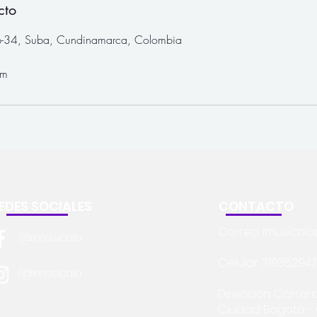
cto
-34, Suba, Cundinamarca, Colombia
om
EDES SOCIALES
CONTACTO
Correo:
imusical
/@imusicala
Celular: 31935294
/@imusicala
Dirección: Carrera
Ciudad: Bogotá 