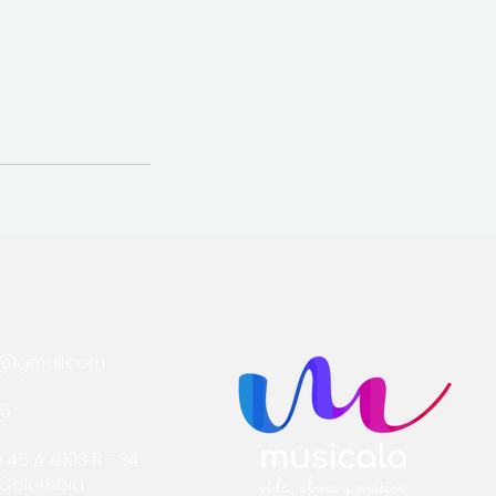
a@gmail.com
75
 45 A #103 B - 34
- Colombia