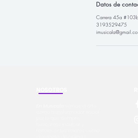
Datos de conta
Carrera 45a #103b
3193529475
imusicala@gmail.c
NOSOTROS
R
En Musicala
vemos el arte
como transformador social
por lo que siempre
buscamos inculcar y
fortalecer los valores como
el respeto, disciplina y