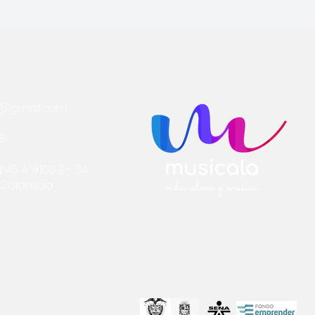
a@gmail.com
75
 45 A #103 B - 34
- Colombia