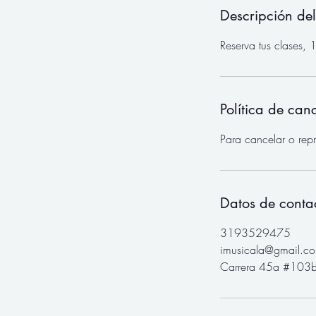
Descripción del
Reserva tus clases,
Política de can
Para cancelar o rep
Datos de conta
3193529475
imusicala@gmail.c
Carrera 45a #103b