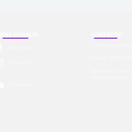
EDES SOCIALES
CONTACTO
Correo:
imusical
/@imusicala
Celular: 31935294
/@imusicala
Dirección: Carrera
Ciudad: Bogotá 
/@imusicala