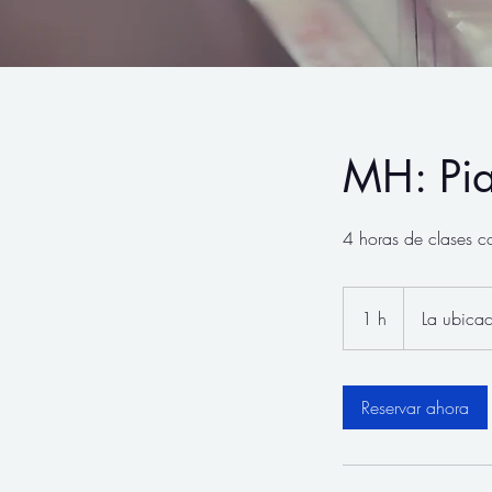
MH: Pi
4 horas de clases 
1 h
1
La ubicac
Reservar ahora