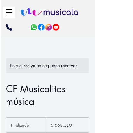
Este curso ya no se puede reservar.
CF Musicalitos
música
668.000
pesos
Finalizado
F
$ 668.000
colombianos
i