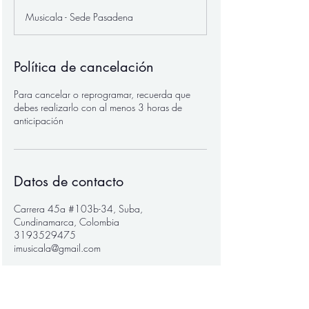
n
Musicala - Sede Pasadena
a
l
i
z
Política de cancelación
a
d
Para cancelar o reprogramar, recuerda que
o
debes realizarlo con al menos 3 horas de
anticipación
Datos de contacto
Carrera 45a #103b-34, Suba,
Cundinamarca, Colombia
3193529475
imusicala@gmail.com