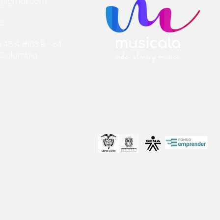
a@gmail.com
75
 45 A #103 B - 34
- Colombia