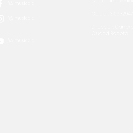
Correo:
imusical
/@imusicala
Celular: 31935294
/@imusicala
Dirección: Carrera
Ciudad: Bogotá 
/@imusicala