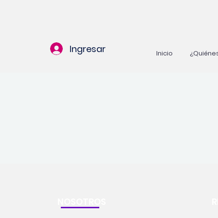
Ingresar
Inicio
¿Quiéne
NOSOTROS
R