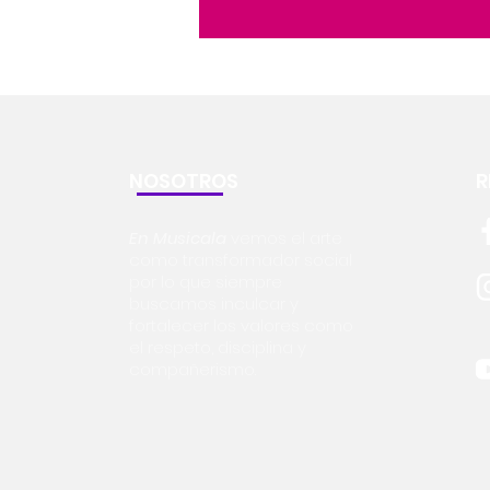
NOSOTROS
R
En Musicala
vemos el arte
como transformador social
por lo que siempre
buscamos inculcar y
fortalecer los valores como
el respeto, disciplina y
compañerismo.