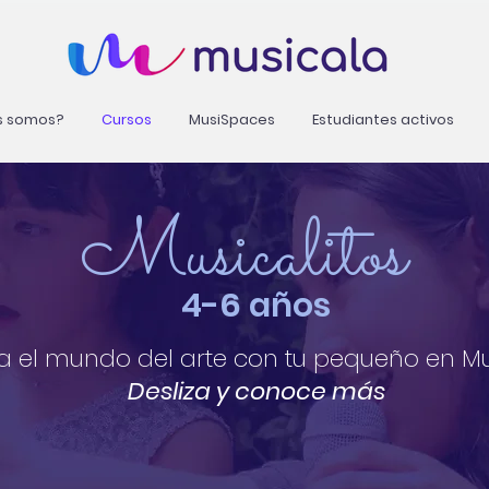
s somos?
Cursos
MusiSpaces
Estudiantes activos
Musicalitos
4-6 años
ra el mundo del arte con tu pequeño en Mus
Desliza y conoce más