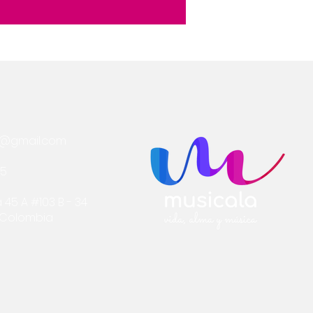
a@gmail.com
75
 45 A #103 B - 34
- Colombia