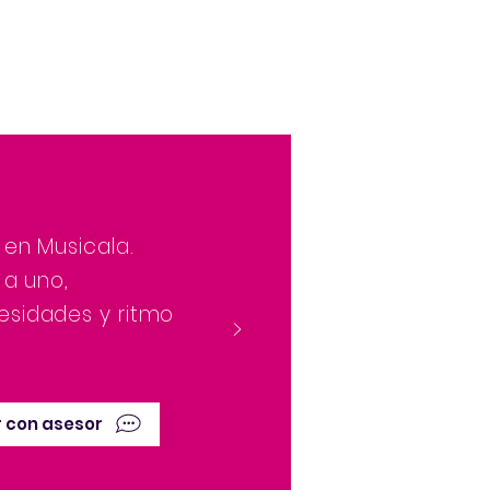
 en Musicala.
 a uno,
esidades y ritmo
 con asesor