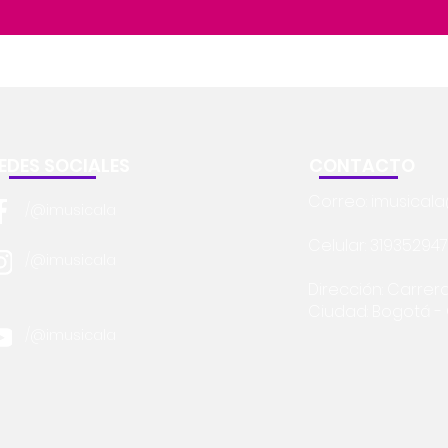
EDES SOCIALES
CONTACTO
Correo:
imusical
/@imusicala
Celular: 31935294
/@imusicala
Dirección: Carrera
Ciudad: Bogotá 
/@imusicala