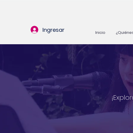
Ingresar
Inicio
¿Quiéne
¡Explo