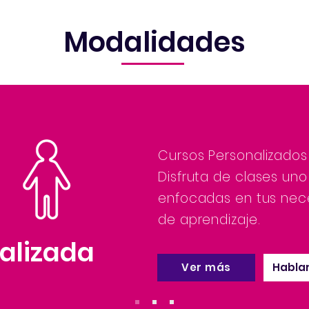
Modalidades
Cursos Personalizados
Disfruta de clases uno
enfocadas en tus nec
de aprendizaje.
alizada
Ver más
Hablar