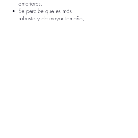
anteriores.
Se percibe que es más
robusto y de mayor tamaño,
probablemente diseñado
para tocar con baquetas o
con las manos.
CONTACTO
Correo:
imusicala@gmail.com
Celular: 3193529475
Dirección: Carrera 45 A #103 B - 34
Ciudad: Bogotá - Colombia