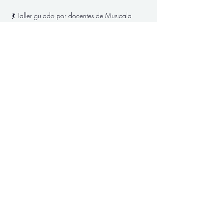
 💃 Taller guiado por docentes de Musicala
 ☕ Ambiente creativo y experiencia artística
Show More
Share this event
CONTACTO
Correo:
imusicala@gmail.com
Celular: 3193529475