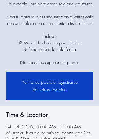
Un espacio libre para crear, relajarte y disfrutar.
Pinta tu materita a tu ritmo mientras disfrutas café
de especialidad en un ambiente artístico único.
Incluye:
🎨 Materiales básicos para pintura
☕ Experiencia de café Ferma
Ya no es posible registrarse
Ver otros eventos
Time & Location
Feb 14, 2026, 10:00 AM – 11:00 AM
Musicala - Escuela de música, danza y ar, Cra.
45a #103b - 34, Suba, Bogotá,