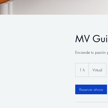
MV Gui
Enciende tu pasión 
1 h
1
Virtual
Reservar ahora