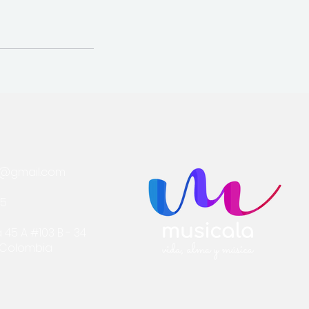
a@gmail.com
75
 45 A #103 B - 34
- Colombia