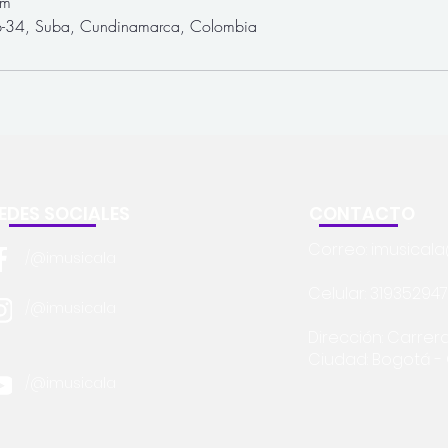
om
-34, Suba, Cundinamarca, Colombia
EDES SOCIALES
CONTACTO
Correo:
imusical
/@imusicala
Celular: 31935294
/@imusicala
Dirección: Carrera
Ciudad: Bogotá 
/@imusicala