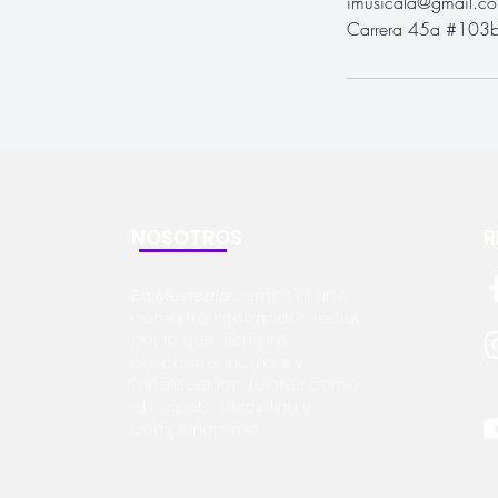
imusicala@gmail.c
Carrera 45a #103b
NOSOTROS
R
En Musicala
vemos el arte
como transformador social
por lo que siempre
buscamos inculcar y
fortalecer los valores como
el respeto, disciplina y
compañerismo.